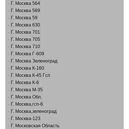
-
Г. Москва 564
-
Г. Москва 569
-
Г. Москва 59
-
Г. Москва 630
-
Г. Москва 701
-
Г. Москва 705
-
Г. Москва 710
-
Г. Москва Г-609
-
Г. Москва Зеленоград
-
Г. Москва К-160
-
Г. Москва К-45 Гсп
-
Г. Москва К-6
-
Г. Москва М-35
-
Г. Москва Обл.
-
Г. Москва,гсп-6
-
Г. Москва,зеленоград
-
Г. Москва-123
-
Г. Московская Область