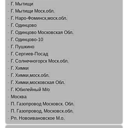
-
Г. Мытищи
-
Г. Мытищи Моск.обл.
-
Г. Наро-Фоминск,моск.обл.
-
Г. Одинцово
-
Г. Одинцово Московская Обл.
-
Г. Одинцово-10
-
Г. Пушкино
-
Г. Сергиев-Посад
-
Г. Солнечногорск Моск.обл.
-
Г. Химки
-
Г. Химки,моск.обл.
-
Г. Химки,московская Обл.
-
Г. Юбилейный М/о
-
Москва
-
П. Газопровод Московск. Обл.
-
П. Газопровод, Московск.обл.
-
Рп. Новоивановское М.о.