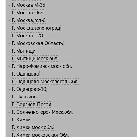
-
Г. Москва М-35
-
Г. Москва Обл.
-
Г. Москва,гсп-6
-
Г. Москва,зеленоград
-
Г. Москва-123
-
Г. Московская Область
-
Г. Мытищи
-
Г. Мытищи Моск.обл.
-
Г. Наро-Фоминск,моск.обл.
-
Г. Одинцово
-
Г. Одинцово Московская Обл.
-
Г. Одинцово-10
-
Г. Пушкино
-
Г. Сергиев-Посад
-
Г. Солнечногорск Моск.обл.
-
Г. Химки
-
Г. Химки,моск.обл.
-
Г. Химки,московская Обл.