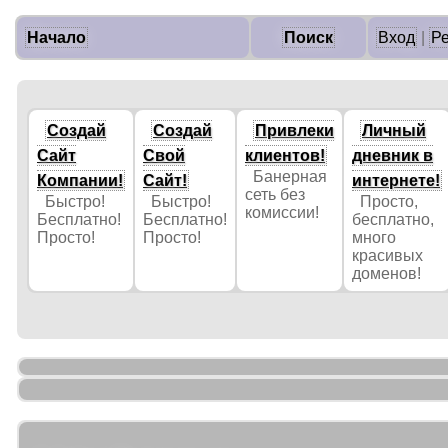
Начало
Поиск
Вход
|
Р
Создай
Создай
Привлеки
Личный
Сайт
Свой
клиентов!
дневник в
Банерная
Компании!
Сайт!
интернете!
сеть без
Быстро!
Быстро!
Просто,
комиссии!
Бесплатно!
Бесплатно!
бесплатно,
Просто!
Просто!
много
красивых
доменов!