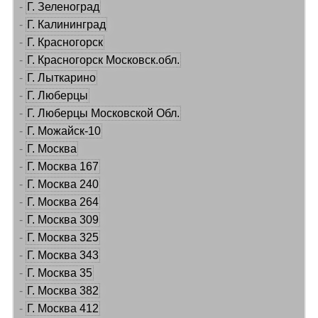
-
Г. Зеленоград
-
Г. Калининград
-
Г. Красногорск
-
Г. Красногорск Московск.обл.
-
Г. Лыткарино
-
Г. Люберцы
-
Г. Люберцы Московской Обл.
-
Г. Можайск-10
-
Г. Москва
-
Г. Москва 167
-
Г. Москва 240
-
Г. Москва 264
-
Г. Москва 309
-
Г. Москва 325
-
Г. Москва 343
-
Г. Москва 35
-
Г. Москва 382
-
Г. Москва 412